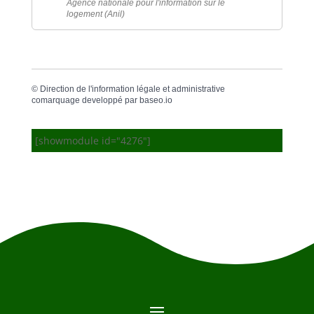
Agence nationale pour l'information sur le
logement (Anil)
©
Direction de l'information légale et administrative
comarquage developpé par
baseo.io
[showmodule id="4276"]