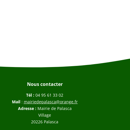
Nous contacter
Tél :
04 95 61 33 02
Mail
:
mairiedepalasca@orange.fr
Adresse :
Mairie de Palasca
Village
20226 Palasca