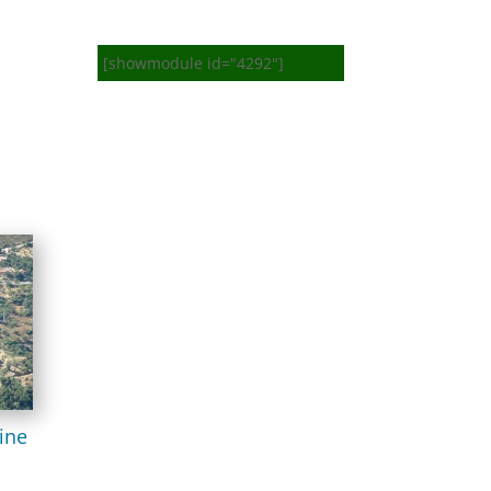
[showmodule id="4292"]
oine