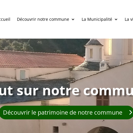
ccueil
Découvrir notre commune
La Municipalité
La v
ut sur notre comm
Découvrir le patrimoine de notre commune