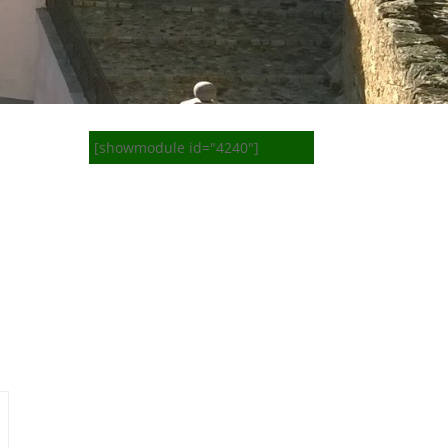
[showmodule id="4240"]