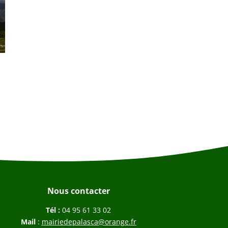
Nous contacter
Tél :
04 95 61 33 02
Mail
:
mairiedepalasca@orange.fr