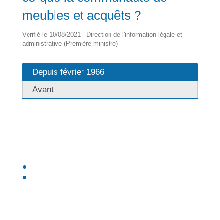
meubles et acquêts ?
Vérifié le 10/08/2021 - Direction de l'information légale et
administrative (Première ministre)
Depuis février 1966
Avant
Le régime de la communauté de meubles et <a
href="https://palasca.corsica/service-public/?
xml=R48440">acquêts</a> s'applique à vous si vous
remplissez les 2 conditions suivantes :
Vous vous êtes mariés après janvier 1966
Vous avez signé un <a
href="https://palasca.corsica/service-public/?
xml=F948">contrat de mariage</a> (avant ou après
le mariage) en choisissant ce régime