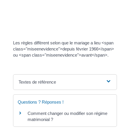
href="https://palasca.corsica/service-public/?
xml=F835">régime de la communauté réduite aux
acquêts</a>. Les biens mobiliers possédés par l'un
de vous avant le mariage (ou reçus par
succession) restent sa propriété personnelle.
Les règles diffèrent selon que le mariage a lieu <span
class="miseenevidence">depuis février 1966</span>
ou <span class="miseenevidence">avant</span>.
Textes de référence
Questions ? Réponses !
Comment changer ou modifier son régime
matrimonial ?