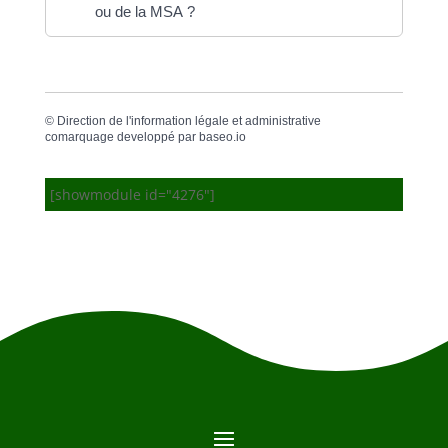
ou de la MSA ?
©
Direction de l'information légale et administrative
comarquage developpé par
baseo.io
[showmodule id="4276"]