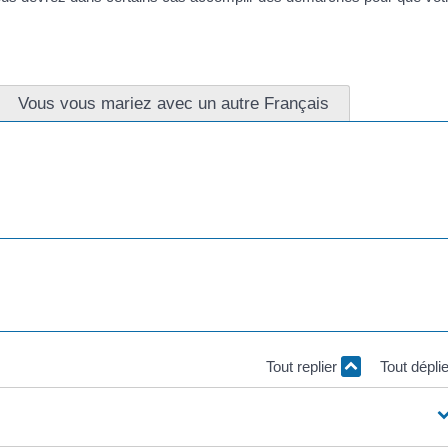
Vous vous mariez avec un autre Français
selon les règles du pays concerné.
le avant et après le mariage., notamment pour vérifier que vous êtes
célébré dans une ambassade ou un consulat de France. Les règles so
/palasca.corsica/service-public/?xml=F930">mariage en France</a>.
Tout replier
Tout dépli