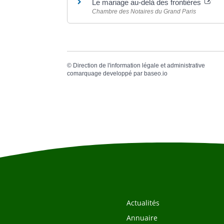
Le mariage au-delà des frontières
Chambre des Notaires du Grand Paris
©
Direction de l'information légale et administrative
comarquage developpé par
baseo.io
Actualités
Annuaire