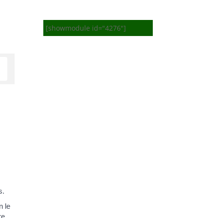
[showmodule id="4276"]
s.
n le
re