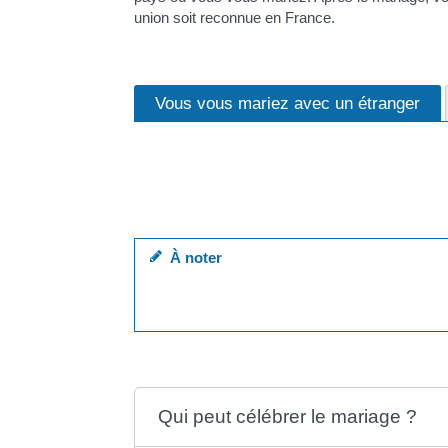
union soit reconnue en France.
Vous vous mariez avec un étranger
Le mariage est célébré par une autorité locale, 
Mais les autorités françaises exercent un contrô
les 2 présents lors de la cérémonie.
À noter
dans des cas rares, votre mariage peut être 
alors les mêmes que pour un <a href="https:/
Qui peut célébrer le mariage ?