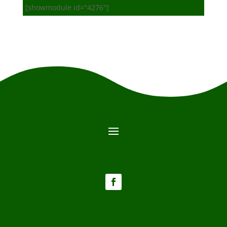
[showmodule id="4276"]