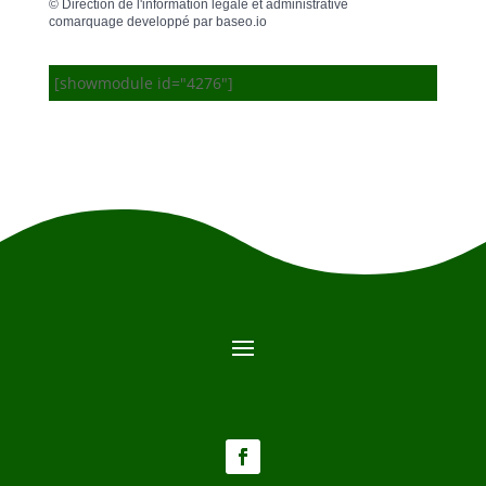
©
Direction de l'information légale et administrative
comarquage developpé par
baseo.io
[showmodule id="4276"]