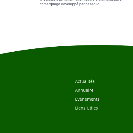
comarquage developpé par
baseo.io
Actualités
Annuaire
Événements
Liens Utiles