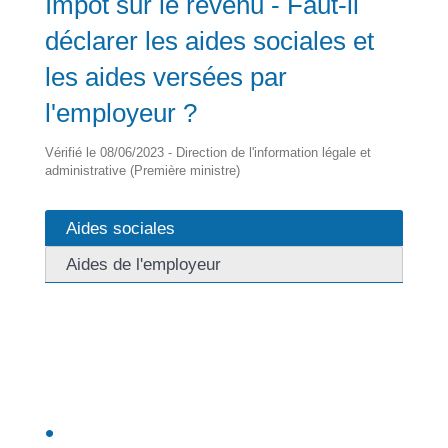
Impôt sur le revenu - Faut-il
déclarer les aides sociales et
les aides versées par
l'employeur ?
Vérifié le 08/06/2023 - Direction de l'information légale et
administrative (Première ministre)
Aides sociales
Aides de l'employeur
Vous n'avez pas à les déclarer.
Vous bénéficiez d'une <span
class="miseenevidence">exonération totale</span>
pour les aides suivantes :
Revenu de solidarité active (RSA)