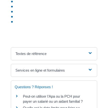
Prime d'activité
Prestations familiales
Prestations liées à une situation de handicap
Allocations logement
Aide exceptionnelle de fin d'année versée aux
bénéficiaires de certains minima sociaux (“prime de
Noël”)
Textes de référence
Services en ligne et formulaires
Questions ? Réponses !
Peut-on utiliser l'Apa ou la PCH pour
payer un salarié ou un aidant familial ?
Quelle est la date limite pour faire sa