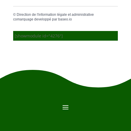
©
Direction de l'information légale et administrative
comarquage developpé par
baseo.io
[showmodule id="4276"]