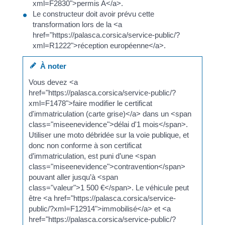
xml=F2830">permis A</a>.
Le constructeur doit avoir prévu cette
transformation lors de la <a
href="https://palasca.corsica/service-public/?
xml=R1222">réception européenne</a>.
À noter
Vous devez <a
href="https://palasca.corsica/service-public/?
xml=F1478">faire modifier le certificat
d'immatriculation (carte grise)</a> dans un <span
class="miseenevidence">délai d'1 mois</span>.
Utiliser une moto débridée sur la voie publique, et
donc non conforme à son certificat
d’immatriculation, est puni d’une <span
class="miseenevidence">contravention</span>
pouvant aller jusqu’à <span
class="valeur">1 500 €</span>. Le véhicule peut
être <a href="https://palasca.corsica/service-
public/?xml=F12914">immobilisé</a> et <a
href="https://palasca.corsica/service-public/?