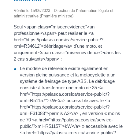
Vérifié le 15/06/2023 - Direction de l'information légale et
administrative (Première ministre)
Seul <span class="miseenevidence">un
professionnel</span> peut réaliser le <a
href="https://palasca.corsica/service-public/?
xml=R34612">débridage</a> d'une moto, et
uniquement <span class="miseenevidence">dans les
2 cas suivants</span> :
Le modèle de référence existe également en
version pleine puissance et la motocyclette a un
système de freinage de type ABS. Le débridage
consiste à transformer une moto de 35 <a
href="https://palasca.corsica/service-public/?
xml=R51157">kW</a> accessible avec le <a
href="https://palasca.corsica/service-public/?
xml=F31083">permis A2</a> , en version « moins
de 70 <a href="https://palasca.corsica/service-
public/?xml=R51157">kW</a> » accessible avec le
<a href="https://palasca.corsica/service-public/?