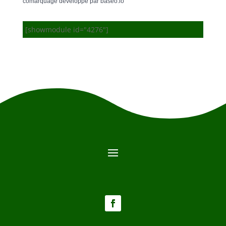
comarquage developpé par
baseo.io
[showmodule id="4276"]