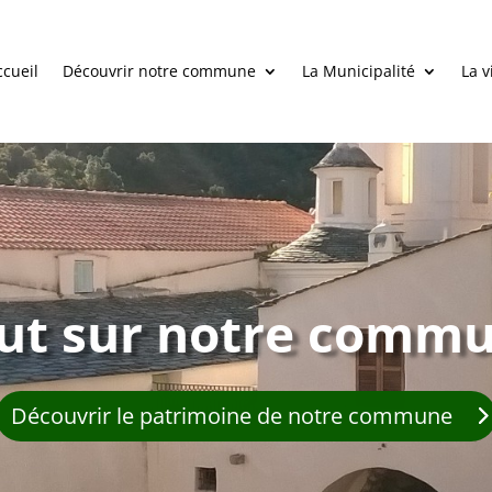
ccueil
Découvrir notre commune
La Municipalité
La v
ut sur notre comm
Découvrir le patrimoine de notre commune