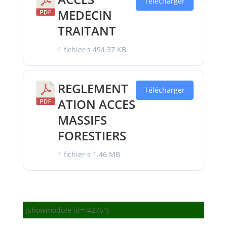
Télécharger
MEDECIN
TRAITANT
1 fichier·s
494.37 KB
REGLEMENT
Télécharger
ATION ACCES
MASSIFS
FORESTIERS
1 fichier·s
1.46 MB
[showmodule id="4276"]