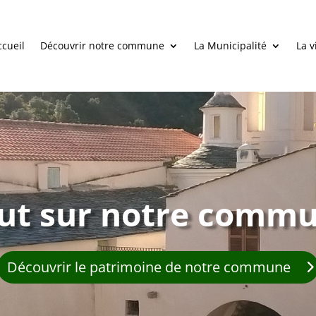
ccueil
Découvrir notre commune
La Municipalité
La v
ut sur notre comm
Découvrir le patrimoine de notre commune