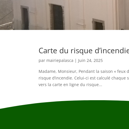
Carte du risque d’incendi
par
mairiepalasca
|
Juin 24, 2025
Madame, Monsieur, Pendant la saison « feux de 
risque d’incendie. Celui-ci est calculé chaque 
vers la carte en ligne du risque...