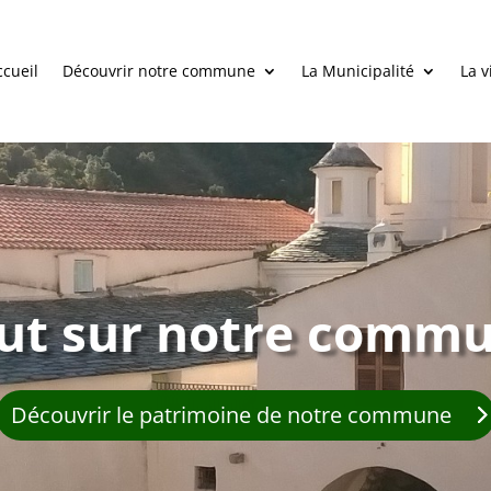
ccueil
Découvrir notre commune
La Municipalité
La v
ut sur notre comm
Découvrir le patrimoine de notre commune