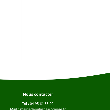
Nous contacter
Tél :
04 95 61 33 02
Mail
:
mairiedepalasca@orange.fr