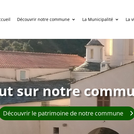
ccueil
Découvrir notre commune
La Municipalité
La v
ut sur notre comm
Découvrir le patrimoine de notre commune