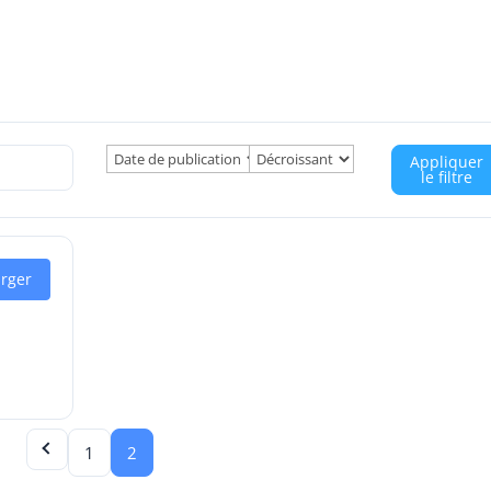
Appliquer
le filtre
arger
1
2